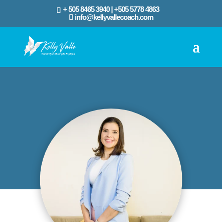
+ 505 8465 3940 | ‪+505 5778 4863‬
info@kellyvallecoach.com